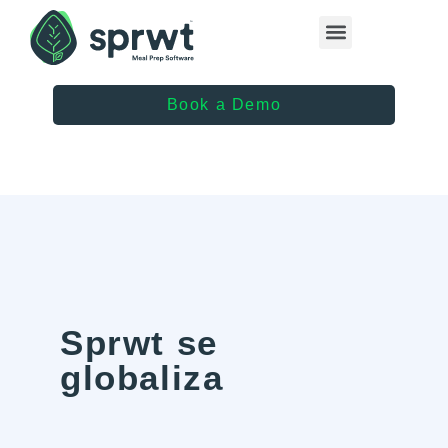
Healthcare Providers
Book a Demo
Sprwt se
globaliza