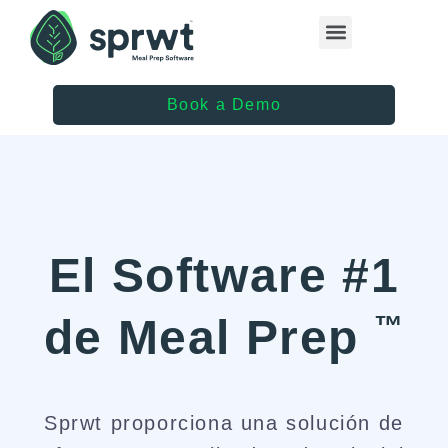
Healthcare Providers
Book a Demo
El Software #1
™
de Meal Prep
Sprwt proporciona una solución de